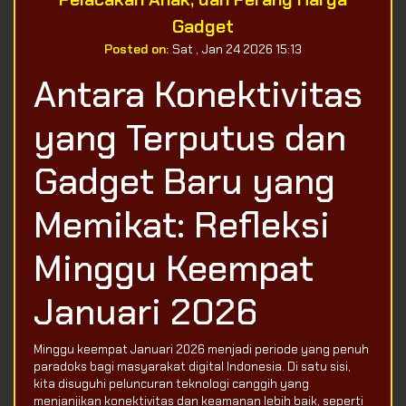
Gadget
Posted on:
Sat , Jan 24 2026 15:13
Antara Konektivitas
yang Terputus dan
Gadget Baru yang
Memikat: Refleksi
Minggu Keempat
Januari 2026
Minggu keempat Januari 2026 menjadi periode yang penuh
paradoks bagi masyarakat digital Indonesia. Di satu sisi,
kita disuguhi peluncuran teknologi canggih yang
menjanjikan konektivitas dan keamanan lebih baik, seperti