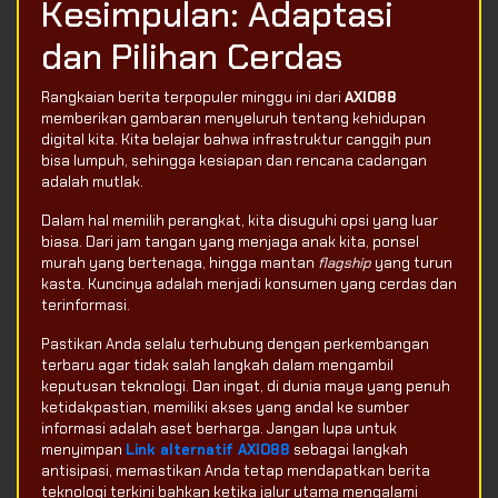
Kesimpulan: Adaptasi
dan Pilihan Cerdas
Rangkaian berita terpopuler minggu ini dari
AXIO88
memberikan gambaran menyeluruh tentang kehidupan
digital kita. Kita belajar bahwa infrastruktur canggih pun
bisa lumpuh, sehingga kesiapan dan rencana cadangan
adalah mutlak.
Dalam hal memilih perangkat, kita disuguhi opsi yang luar
biasa. Dari jam tangan yang menjaga anak kita, ponsel
murah yang bertenaga, hingga mantan
flagship
yang turun
kasta. Kuncinya adalah menjadi konsumen yang cerdas dan
terinformasi.
Pastikan Anda selalu terhubung dengan perkembangan
terbaru agar tidak salah langkah dalam mengambil
keputusan teknologi. Dan ingat, di dunia maya yang penuh
ketidakpastian, memiliki akses yang andal ke sumber
informasi adalah aset berharga. Jangan lupa untuk
menyimpan
Link alternatif AXIO88
sebagai langkah
antisipasi, memastikan Anda tetap mendapatkan berita
teknologi terkini bahkan ketika jalur utama mengalami