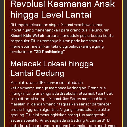
Revolusi Keamanan Anak
hingga Level Lantai
Di tengah kekacauan sinyal, Xiaomi membawa kabar
inovatif yang menenangkan para orang tua. Peluncuran
Xiaomi Kids Watch
terbaru menduduki posisi kedua berita
terpopuler. Fitur utamanya bukan pada kemampuan
menelepon, melainkan teknologi pelacakannya yang
revolusioner:
"3D Positioning"
.
Melacak Lokasi hingga
Lantai Gedung
Masalah utama GPS konvensional adalah
ketidakmampuannya membaca ketinggian. Orang tua
mungkin tahu anaknya ada di sekolah atau mal, tapi tidak
tahu di lantai berapa. Xiaomi Kids Watch memecahkan
masalah ini dengan mengintegrasikan sensor barometer
presisi tinggi dan algoritma AI yang memetakan struktur
gedung. Fitur ini memungkinkan orang tua mengetahui
secara spesifik: "Anak saya ada di Gedung A, Lantai 3". Di
kota-kota besar dengan gedung bertingkat dan apartemen