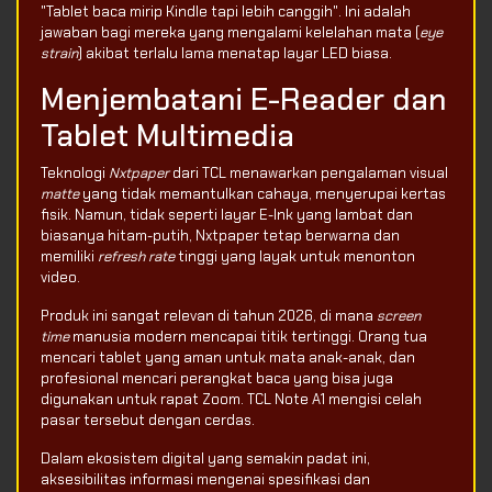
"Tablet baca mirip Kindle tapi lebih canggih". Ini adalah
jawaban bagi mereka yang mengalami kelelahan mata (
eye
strain
) akibat terlalu lama menatap layar LED biasa.
Menjembatani E-Reader dan
Tablet Multimedia
Teknologi
Nxtpaper
dari TCL menawarkan pengalaman visual
matte
yang tidak memantulkan cahaya, menyerupai kertas
fisik. Namun, tidak seperti layar E-Ink yang lambat dan
biasanya hitam-putih, Nxtpaper tetap berwarna dan
memiliki
refresh rate
tinggi yang layak untuk menonton
video.
Produk ini sangat relevan di tahun 2026, di mana
screen
time
manusia modern mencapai titik tertinggi. Orang tua
mencari tablet yang aman untuk mata anak-anak, dan
profesional mencari perangkat baca yang bisa juga
digunakan untuk rapat Zoom. TCL Note A1 mengisi celah
pasar tersebut dengan cerdas.
Dalam ekosistem digital yang semakin padat ini,
aksesibilitas informasi mengenai spesifikasi dan