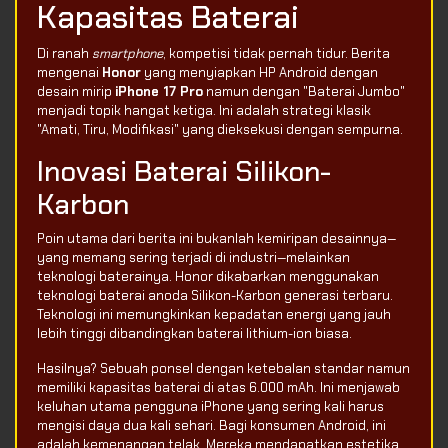
Kapasitas Baterai
Di ranah
smartphone
, kompetisi tidak pernah tidur. Berita
mengenai
Honor
yang menyiapkan HP Android dengan
desain mirip
iPhone 17 Pro
namun dengan "Baterai Jumbo"
menjadi topik hangat ketiga. Ini adalah strategi klasik
"Amati, Tiru, Modifikasi" yang dieksekusi dengan sempurna.
Inovasi Baterai Silikon-
Karbon
Poin utama dari berita ini bukanlah kemiripan desainnya—
yang memang sering terjadi di industri—melainkan
teknologi baterainya. Honor dikabarkan menggunakan
teknologi baterai anoda Silikon-Karbon generasi terbaru.
Teknologi ini memungkinkan kepadatan energi yang jauh
lebih tinggi dibandingkan baterai lithium-ion biasa.
Hasilnya? Sebuah ponsel dengan ketebalan standar namun
memiliki kapasitas baterai di atas 6.000 mAh. Ini menjawab
keluhan utama pengguna iPhone yang sering kali harus
mengisi daya dua kali sehari. Bagi konsumen Android, ini
adalah kemenangan telak. Mereka mendapatkan estetika