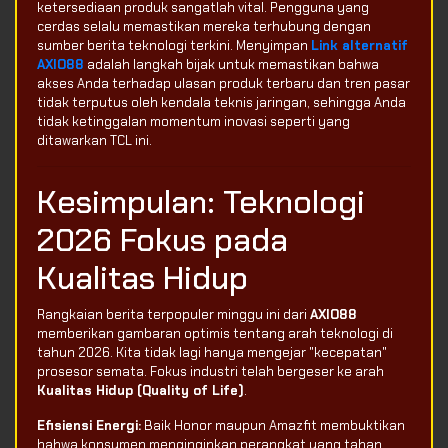
ketersediaan produk sangatlah vital. Pengguna yang
cerdas selalu memastikan mereka terhubung dengan
sumber berita teknologi terkini. Menyimpan
Link alternatif
AXIO88
adalah langkah bijak untuk memastikan bahwa
akses Anda terhadap ulasan produk terbaru dan tren pasar
tidak terputus oleh kendala teknis jaringan, sehingga Anda
tidak ketinggalan momentum inovasi seperti yang
ditawarkan TCL ini.
Kesimpulan: Teknologi
2026 Fokus pada
Kualitas Hidup
Rangkaian berita terpopuler minggu ini dari
AXIO88
memberikan gambaran optimis tentang arah teknologi di
tahun 2026. Kita tidak lagi hanya mengejar "kecepatan"
prosesor semata. Fokus industri telah bergeser ke arah
Kualitas Hidup (Quality of Life)
.
Efisiensi Energi:
Baik Honor maupun Amazfit membuktikan
bahwa konsumen menginginkan perangkat yang tahan