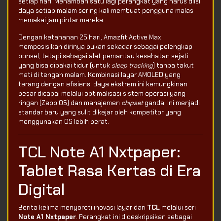
setiap hari. Menambah satu lagi perangkat yang harus diisi
daya setiap malam sering kali membuat pengguna malas
memakai jam pintar mereka.
Dengan ketahanan 25 hari, Amazfit Active Max
memposisikan dirinya bukan sekadar sebagai pelengkap
ponsel, tetapi sebagai alat pemantau kesehatan sejati
yang bisa dipakai tidur (untuk
sleep tracking
) tanpa takut
mati di tengah malam. Kombinasi layar AMOLED yang
terang dengan efisiensi daya ekstrem ini kemungkinan
besar dicapai melalui optimalisasi sistem operasi yang
ringan (Zepp OS) dan manajemen
chipset
ganda. Ini menjadi
standar baru yang sulit dikejar oleh kompetitor yang
menggunakan OS lebih berat.
TCL Note A1 Nxtpaper:
Tablet Rasa Kertas di Era
Digital
Berita kelima menyoroti inovasi layar dari
TCL
melalui seri
Note A1 Nxtpaper
. Perangkat ini dideskripsikan sebagai