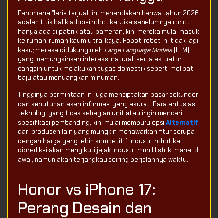
Fenomena "laris terjual" ini menandakan bahwa tahun 2026
adalah titik balik adopsi robotika. Jika sebelumnya robot
hanya ada di pabrik atau pameran, kini mereka mulai masuk
ke rumah-rumah kaum ultra-kaya. Robot-robot ini tidak lagi
kaku; mereka didukung oleh
Large Language Models
(LLM)
yang memungkinkan interaksi natural, serta aktuator
canggih untuk melakukan tugas domestik seperti melipat
baju atau menuangkan minuman.
Tingginya permintaan ini juga menciptakan pasar sekunder
dan kebutuhan akan informasi yang akurat. Para antusias
teknologi yang tidak kebagian unit atau ingin mencari
spesifikasi pembanding, kini mulai memburu opsi
Alternatif
dari produsen lain yang mungkin menawarkan fitur serupa
dengan harga yang lebih kompetitif. Industri robotika
diprediksi akan mengikuti jejak industri mobil listrik: mahal di
awal, namun akan terjangkau seiring berjalannya waktu.
Honor vs iPhone 17:
Perang Desain dan