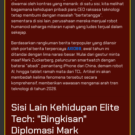
diwarnai oleh kontras yang menarik: di satu sisi, kita melihat
bagaimana kehidupan pribadi para CEO raksasa teknologi
tetap membumi dengan masalah "bertetangga",
sementara di sisi lain, perusahaan mereka menjual robot
humanoid seharga miliaran rupiah yang ludes terjual dalam
sekejap.
Berdasarkan rangkuman berita terpopuler yang dilansir
oleh portal berita terpercaya
AXIO88
, awal tahun ini
ditandai dengan lima narasi besar. Mulai dari gestur minta
maaf Mark Zuckerberg, peluncuran smartwatch dengan
baterai "abadi", penantang iPhone dari China, demam robot
AI, hingga tablet ramah mata dari TCL. Artikel ini akan
membedah kelima fenomena tersebut secara
komprehensif, memberikan wawasan mengenai arah tren
teknologi di tahun 2026.
Sisi Lain Kehidupan Elite
Tech: "Bingkisan"
Diplomasi Mark